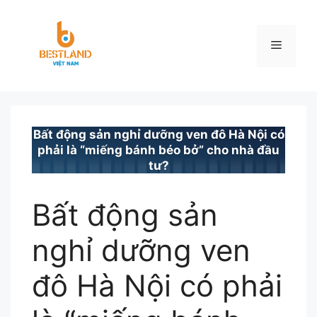
Chuyển
đến
nội
Menu
dung
BESTLAND.VN
•
TIN TỨC
Bất động sản nghỉ dưỡng ven đô Hà Nội có
phải là “miếng bánh béo bở” cho nhà đầu
tư?
Bất động sản
nghỉ dưỡng ven
đô Hà Nội có phải