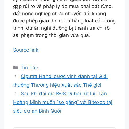
gặp rủi ro về pháp lý do mua phải đất rừng,
đất nông nghiệp chưa chuyển đổi không
được phép giao dịch như hàng loạt các công
trình, dự án nghỉ dưỡng bị thanh tra chỉ rõ
sai phạm trong thời gian vừa qua.
Source link
Danh
Tin Tức
mục
Ciputra Hanoi được vinh danh tại Giải
thưởng Thương hiệu Xuất sắc Thế giới
Sau khi đại gia BĐS Dubai rút lui, Tân
Hoàng Minh muốn “so găng” với Bitexco tại
siêu dự án Bình Quới