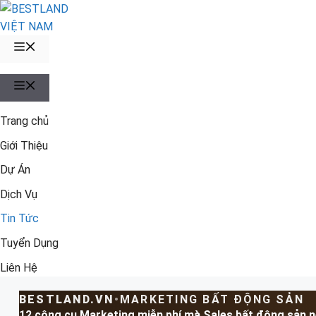
Chuyển
đến
nội
MENU
dung
MENU
Trang chủ
Giới Thiệu
Dự Án
Dịch Vụ
Tin Tức
Tuyển Dụng
Liên Hệ
BESTLAND.VN
•
MARKETING BẤT ĐỘNG SẢN
12 công cụ Marketing miễn phí mà Sales bất động sản n