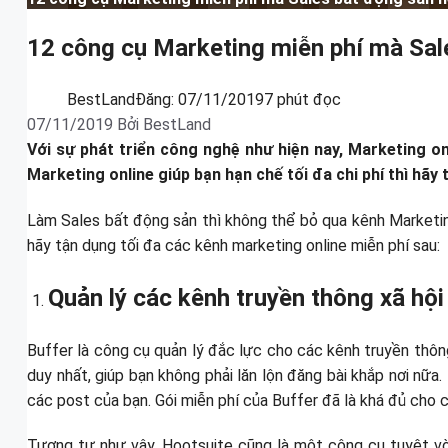
12 công cụ Marketing miễn phí mà Sale
BestLand
Đăng:
07/11/2019
7 phút đọc
07/11/2019
Bởi
BestLand
Với sự phát triển công nghệ như hiện nay, Marketing o
Marketing online giúp bạn hạn chế tối đa chi phí thì h
Làm Sales bất động sản thì không thể bỏ qua kênh Marketing
hãy tận dụng tối đa các kênh marketing online miễn phí sau:
Quản lý các kênh truyền thông xã hộ
Buffer là công cụ quản lý đắc lực cho các kênh truyền thôn
duy nhất, giúp bạn không phải lăn lộn đăng bài khắp nơi nữa
các post của bạn. Gói miễn phí của Buffer đã là khá đủ cho 
Tương tự như vậy, Hootsuite cũng là một công cụ tuyệt vời