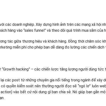
với các doanh nghiệp. Xây dựng hình ảnh trên các mạng xã hội 
ách hàng vào “sales funnel” và theo dõi quá trình mua sắm của h
 tương tác giữa thương hiệu và khách hàng. Đồng thời chăm sóc k
rketing miễn phí cho phép bạn dễ dàng đo lường các chiến dịch 
ữ “Growth hacking” – các chiến lược tăng lượng người dùng tức t
 lại các post từ những chuyên gia nổi tiếng trong ngành để xây 
 có quyền kiểm soát nên thường người đọc sẽ “ngó lơ” luôn web
o action) vào bất cứ nội dung gì bạn chia sẻ. Nó giúp bạn gắn m
ạn.