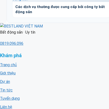
Các dịch vụ thường được cung cấp bởi công ty bất
động sản
Bất động sản · Uy tín
0819.096.096
Khám phá
Trang chủ
Giới thiệu
Dự án
Tin tức
Tuyển dụng
Liên hệ