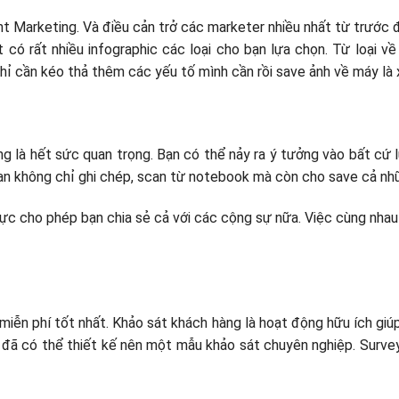
 Marketing. Và điều cản trở các marketer nhiều nhất từ trước đ
t có rất nhiều infographic các loại cho bạn lựa chọn. Từ loại 
ỉ cần kéo thả thêm các yếu tố mình cần rồi save ảnh về máy là 
g là hết sức quan trọng. Bạn có thể nảy ra ý tưởng vào bất cứ 
bạn không chỉ ghi chép, scan từ notebook mà còn cho save cả nhữ
lực cho phép bạn chia sẻ cả với các cộng sự nữa. Việc cùng nhau
iễn phí tốt nhất. Khảo sát khách hàng là hoạt động hữu ích giú
n đã có thể thiết kế nên một mẫu khảo sát chuyên nghiệp. Surv