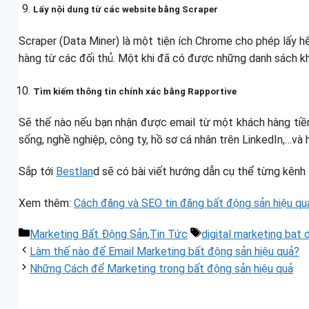
Lấy nội dung từ các website bằng Scraper
Scraper (Data Miner) là một tiện ích Chrome cho phép lấy hết
hàng từ các đối thủ. Một khi đã có được những danh sách kh
Tìm kiếm thông tin chính xác bằng Rapportive
Sẽ thế nào nếu bạn nhận được email từ một khách hàng tiềm 
sống, nghề nghiệp, công ty, hồ sơ cá nhân trên LinkedIn,…và h
Sắp tới
Bestlan
d sẽ có bài viết hướng dẫn cụ thể từng kênh 
Xem thêm:
Cách đăng và SEO tin đăng bất động sản hiệu qu
Danh
Thẻ
Marketing Bất Động Sản
,
Tin Tức
digital marketing bat 
mục
Làm thế nào để Email Marketing bất động sản hiệu quả?
Những Cách để Marketing trong bất động sản hiệu quả